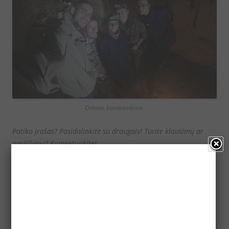
Odesos katakombose.
Patiko įrašas? Pasidalinkite su draugais! Turite klausimų ar
pasiūlymų? Komentuokite!
Komentarai