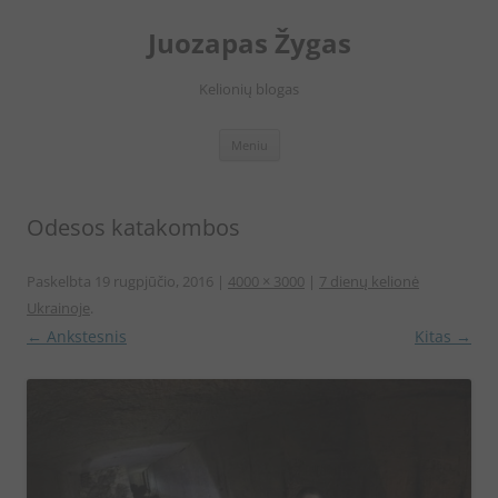
Juozapas Žygas
Kelionių blogas
Pereiti
Meniu
prie
turinio
Odesos katakombos
Paskelbta
19 rugpjūčio, 2016
|
4000 × 3000
|
7 dienų kelionė
Ukrainoje
.
← Ankstesnis
Kitas →