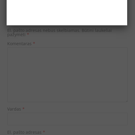
Parašykite komentarą
El. pašto adresas nebus skelbiamas.
Būtini laukeliai
pažymėti
*
Komentaras
*
Vardas
*
El. pašto adresas
*