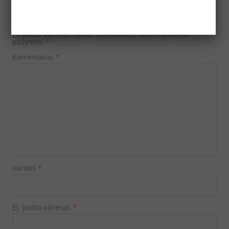
Parašykite komentarą
El. pašto adresas nebus skelbiamas.
Būtini laukeliai
pažymėti
*
Komentaras
*
Vardas
*
El. pašto adresas
*