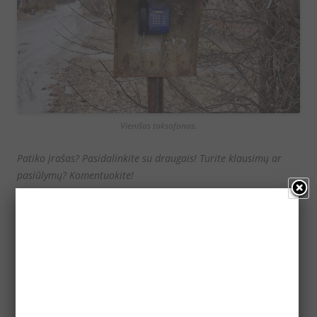
Vienišas taksofonas.
Patiko įrašas? Pasidalinkite su draugais! Turite klausimų ar
pasiūlymų? Komentuokite!
Komentarai