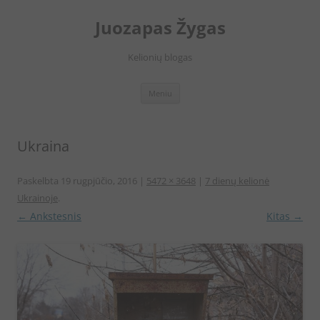
Juozapas Žygas
Kelionių blogas
Pereiti
Meniu
prie
turinio
Ukraina
Paskelbta
19 rugpjūčio, 2016
|
5472 × 3648
|
7 dienų kelionė
Ukrainoje
.
← Ankstesnis
Kitas →