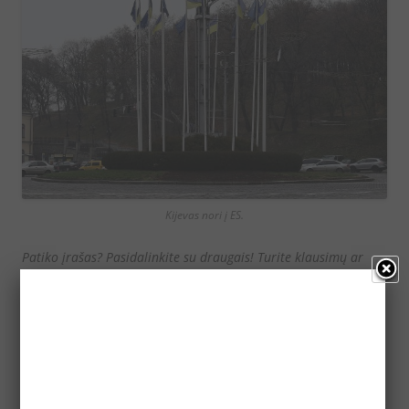
Kijevas nori į ES.
Patiko įrašas? Pasidalinkite su draugais! Turite klausimų ar
pasiūlymų? Komentuokite!
Komentarai