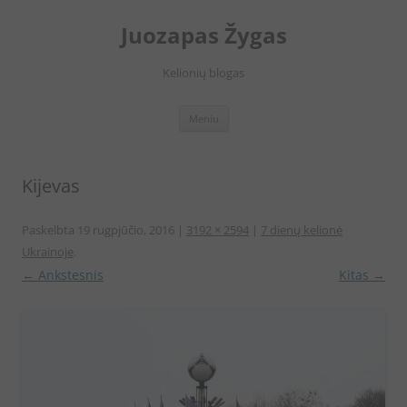
Juozapas Žygas
Kelionių blogas
Pereiti
Meniu
prie
turinio
Kijevas
Paskelbta
19 rugpjūčio, 2016
|
3192 × 2594
|
7 dienų kelionė
Ukrainoje
.
← Ankstesnis
Kitas →