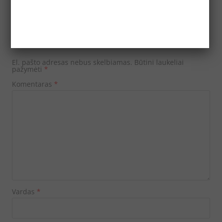
Parašykite komentarą
El. pašto adresas nebus skelbiamas.
Būtini laukeliai
pažymėti
*
Komentaras
*
Vardas
*