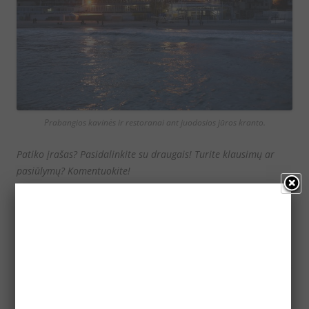
Prabangios kavinės ir restoranai ant juodosios jūros kranto.
Patiko įrašas? Pasidalinkite su draugais! Turite klausimų ar
pasiūlymų? Komentuokite!
Komentarai