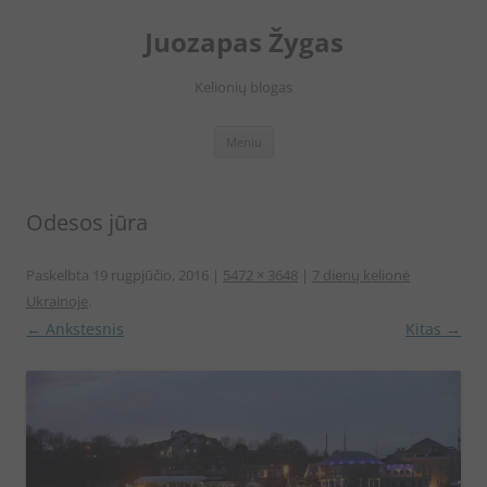
Juozapas Žygas
Kelionių blogas
Pereiti
Meniu
prie
turinio
Odesos jūra
Paskelbta
19 rugpjūčio, 2016
|
5472 × 3648
|
7 dienų kelionė
Ukrainoje
.
← Ankstesnis
Kitas →