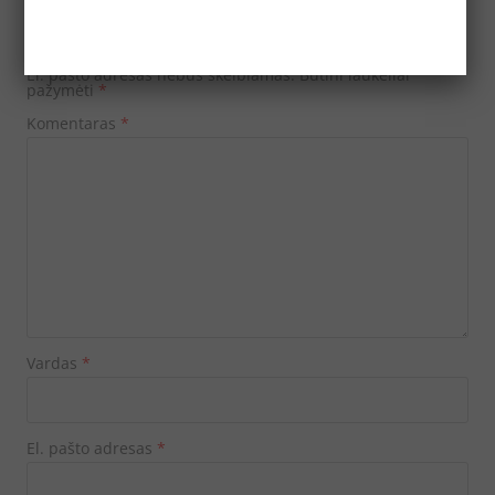
Parašykite komentarą
El. pašto adresas nebus skelbiamas.
Būtini laukeliai
pažymėti
*
Komentaras
*
Vardas
*
El. pašto adresas
*