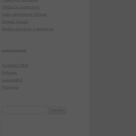
Viešbučių rezervacija
Vaiko gimtadienis Vilniuje
Nomad Joseph
Medžių pjovimas ir genėjimas
KATEGORIJOS
Avantiūra 2014
Kelionės
Laisvalaikis
Patarimai
Ieškoti: