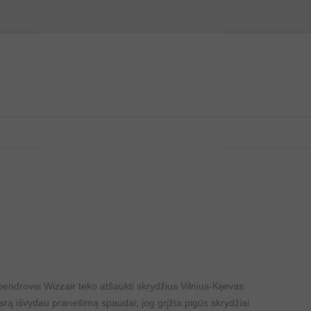
Pereiti
prie
turinio
ndrovei Wizzair teko atšaukti skrydžius Vilnius-Kijevas.
sarą išvydau pranešimą spaudai, jog grįžta pigūs skrydžiai