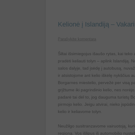
Kelionė į Islandiją – Vakari
Parašykite komentarą
Šiltai išsimiegojus išaušo rytas, kai teko
pradėti keliauti tolyn – aplink Islandiją
salos dalyje, tad įsėdę į autobusą, nuv
ir atsistojome ant kelio iškėlę nykščius 
Borgarnes miestelio, pervežė per visą pa
grįžtume iki pagrindinio kelio, nes norėj
padarė tai dėl to, jog dauguma turistų B
pirmojo kelio. Jeigu atvirai, nieko įsp
kelio ir keliavome tolyn.
Neužilgo susitranzavome vairuotoją, kuris
regioną. Vos išlipus iš automobilio nuste