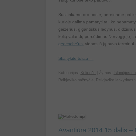
šalių, kuriose teko pabūvoti.
Susitinkame oro uoste, pereiname patikrą ir
kurioje galima pamatyti tai, ko nepamatys
geizerius, gigantiškus ledynus, didžiuliu
kelių valandų persėdimas Norvegijoje, t
geocache’us
, vienas iš jų buvo terrain 4.
Skaitykite toliau
→
Kategorijos:
Kelionės
| Žymos:
Islandijos so
Reikjaviko bažnyčia
,
Reikjaviko lankytinos 
Avantiūra 2014 15 dalis – 