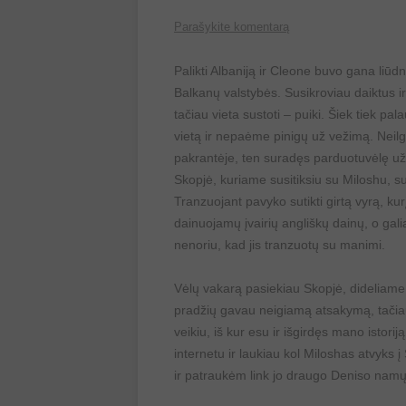
Parašykite komentarą
Palikti Albaniją ir Cleone buvo gana liūdn
Balkanų valstybės. Susikroviau daiktus ir a
tačiau vieta sustoti – puiki. Šiek tiek pa
vietą ir nepaėme pinigų už vežimą. Neilg
pakrantėje, ten suradęs parduotuvėlę užka
Skopjė, kuriame susitiksiu su Miloshu, s
Tranzuojant pavyko sutikti girtą vyrą, ku
dainuojamų įvairių angliškų dainų, o galiau
nenoriu, kad jis tranzuotų su manimi.
Vėlų vakarą pasiekiau Skopjė, dideliame 
pradžių gavau neigiamą atsakymą, tačiau
veikiu, iš kur esu ir išgirdęs mano istori
internetu ir laukiau kol Miloshas atvyks 
ir patraukėm link jo draugo Deniso namų