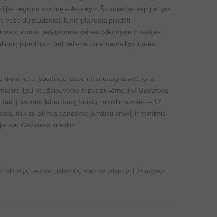
andijos regiono sostinę – Akureyri. Šis miestas taip pat yra
us vežė du studentai, kurie planuoja pradėti
ikslus, norus, palyginome kainas Islandijoje ir baltijos
lionių įspūdžiais, tad kelionė tikrai neprailgo ir mes
e tikrai nėra įspūdingi, juose nėra daug lankytinų ar
 mieste ilgai neužsibuvome ir patraukėme link Godafoss
o, tad jį pamato labai daug turistų, krioklio aukštis – 12
tais, tiek su akimis bandėme įamžinti krioklį ir mintimis
jo nuo Godafoss krioklio.
k Islandiją
,
kelionė į Islandiją
,
šiaurinė Islandija
|
24 rugsėjo,