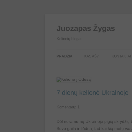
Juozapas Žygas
Kelionių blogas
PRADŽIA
KAS AŠ?
KONTAKTAI
7 dienų kelionė Ukrainoje
Komentarų: 1
Dėl neramumų Ukrainoje pigių skrydžių be
Buvo gaila ir liūdna, tad kai šių metų va