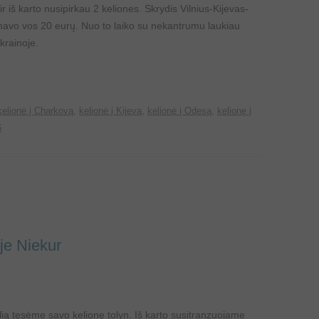
ir iš karto nusipirkau 2 keliones. Skrydis Vilnius-Kijevas-
ainavo vos 20 eurų. Nuo to laiko su nekantrumu laukiau
krainoje.
kelionė į Charkovą
,
kelionė į Kijevą
,
kelionė į Odesą
,
kelionę į
6
yje Niekur
elią tęsėme savo kelionę tolyn. Iš karto susitranzuojame