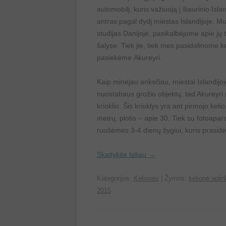
automobilį, kuris važiuoją į šiaurinio Isl
antras pagal dydį miestas Islandijoje. M
studijas Danijoje, pasikalbėjome apie jų t
šalyse. Tiek jie, tiek mes pasidalinome ke
pasiekėme Akureyri.
Kaip minėjau anksčiau, miestai Islandijoj
nuostabaus grožio objektų, tad Akureyri
krioklio. Šis krioklys yra ant pirmojo keli
metrų, plotis – apie 30. Tiek su fotoapara
ruošėmės 3-4 dienų žygiui, kuris prasidė
Skaitykite toliau
→
Kategorijos:
Kelionės
| Žymos:
kelionė aplin
2015