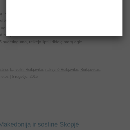
 laukia skrydis į šalį, kurioje praleisime 2 savaites, į šalį,
i kitur – milžiniškus krioklius, iš žemės iššokstančius
s ugnikalnius, plotus nusėtus lava ir jokių miškų! Laukė
ad nusprendėme surinkti arčiausiai oro uosto esančius
5 sudėtingumo, reikėjo lipti į didelę storą eglę.
stinė
,
ką veikti Reikjavike
,
nakvynė Reikjavike
,
Reikjavikas
,
vietos
|
5 rugsėjo, 2015
Makedonija ir sostinė Skopjė