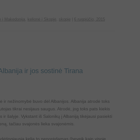
ė į Makedoniją
,
kelionė į Skopjė
,
skopje
|
6 rugpjūčio, 2015
lbanija ir jos sostinė Tirana
mė ir nežinomybė buvo dėl Albanijos. Albanija atrodė toks
ojas tikrai nesijaus saugus. Atrodė, jog toks pats kiekis
r šalyje. Vykstant iš Salonikų į Albaniją tikėjausi pasiekti
ieną, tačiau svajonės lieka svajonėmis.
ėtingiausią kelią to nenorėdamas (beveik kaip visoje