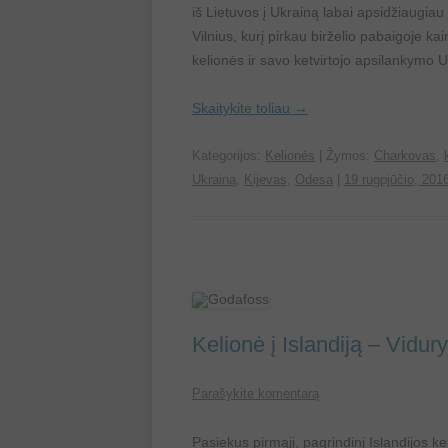
iš Lietuvos į Ukrainą labai apsidžiaugiau 
Vilnius, kurį pirkau birželio pabaigoje k
kelionės ir savo ketvirtojo apsilankymo U
Skaitykite toliau
→
Kategorijos:
Kelionės
| Žymos:
Charkovas
,
Ukrainą
,
Kijevas
,
Odesa
|
19 rugpjūčio, 201
Kelionė į Islandiją – Vidur
Parašykite komentarą
Pasiekus pirmąjį, pagrindinį Islandijos k