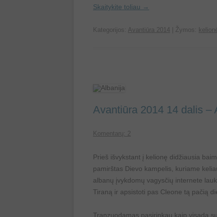
Skaitykite toliau
→
Kategorijos:
Avantiūra 2014
| Žymos:
kelion
Avantiūra 2014 14 dalis – A
Komentarų: 2
Prieš išvykstant į kelionę didžiausia bai
pamirštas Dievo kampelis, kuriame keliaut
albanų įvykdomų vagysčių internete lauks i
Tiraną ir apsistoti pas Cleone tą pačią d
Tranzuodamas pasirinkau kaip visada sud