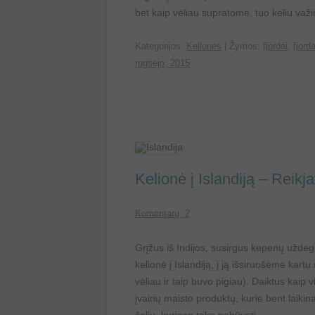
bet kaip vėliau supratome, tuo keliu v
Kategorijos:
Kelionės
| Žymos:
fjordai
,
fjorda
rugsėjo, 2015
Kelionė į Islandiją – Reikj
Komentarų: 2
Grįžus iš Indijos, susirgus kepenų uždegi
kelionė į Islandiją, į ją išsiruošėme kartu
vėliau ir taip buvo pigiau). Daiktus kaip
įvairių maisto produktų, kurie bent laikin