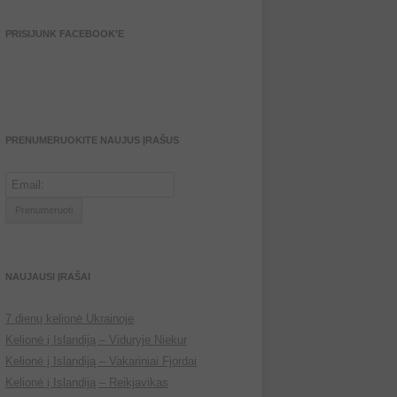
PRISIJUNK FACEBOOK’E
PRENUMERUOKITE NAUJUS ĮRAŠUS
NAUJAUSI ĮRAŠAI
7 dienų kelionė Ukrainoje
Kelionė į Islandiją – Viduryje Niekur
Kelionė į Islandiją – Vakariniai Fjordai
Kelionė į Islandiją – Reikjavikas