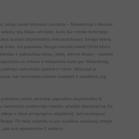
a, tačiau laukė tolimesni nuotykiai – Makedonija ir likusios
nkstų rytą išėjau ant kelio, kuris dar miesto teritorijoje,
laukus sustojo tarpmiestinis mikroautobusas, turėjęs laisvą
ai truko, kol pasiekiau Struga miestelį esantį Ohrid ežero
ndau ir patraukiau toliau į kelią, dienos tikslas – pasiekti
usipažinsiu su miestu ir keliausime kartu per Makedoniją.
rį paėmęs vairuotojas paėmė ir mane, išklausyti jo
siai, kai vairuotojas paleido susipykti ir paaiškinti, jog
prekybos centre picerijoje paprašius slaptažodžio iš
 savininkas susidomėjo manimi, pradėjo klausinėti ką čia
ją atlėgo ir davė prisijungimo slaptažodį, tad naudojausi
į Skopjė. Po kelių valandų su juo susitikau autobusų stotyje
, pas kurį apsistosime 2 naktims.