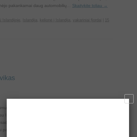
ažinėjo pakankamai daug automobilių…
Skaitykite toliau
→
i Islandijoje
,
Islandija
,
kelionė į Islandiją
,
vakariniai fjordai
|
15
avikas
mu, pailsėjus, vasarą praleidus ramiai atėjo ilgai laukta
 su Ingrida, aš – 15 dienų, ji – 16 dienų (bilietus pirkau
 visada teko pakuotis paskutinėmis dienomis, nusipirkti
ai padėtų išgyventi Islandijoje, kuri yra viena iš brangiausių