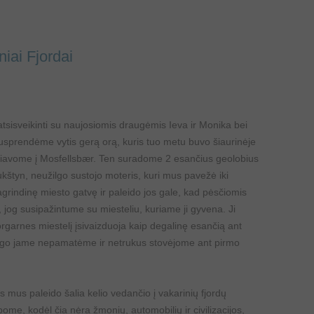
niai Fjordai
 atsisveikinti su naujosiomis draugėmis Ieva ir Monika bei
. Nusprendėme vytis gerą orą, kuris tuo metu buvo šiaurinėje
ažiavome į Mosfellsbær. Ten suradome 2 esančius geolobius
aukštyn, neužilgo sustojo moteris, kuri mus pavežė iki
grindinę miesto gatvę ir paleido jos gale, kad pėsčiomis
o, jog susipažintume su miesteliu, kuriame ji gyvena. Ji
orgarnes miestelį įsivaizduoja kaip degalinę esančią ant
ūdingo jame nepamatėme ir netrukus stovėjome ant pirmo
 mus paleido šalia kelio vedančio į vakarinių fjordų
bome, kodėl čia nėra žmonių, automobilių ir civilizacijos,