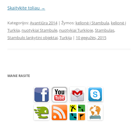
Skaitykite toliau
→
Kategorijos:
Avantiūra 2014
| Žymos:
kelionė į Stambula
,
kelionė į
Turkiją
,
nuotykiai Stambule
,
nuotykiai Turkijoje
,
Stambulas
,
Stambulo lankytini objektai
,
Turkija
|
10 gegužės, 2015
MANE RASITE