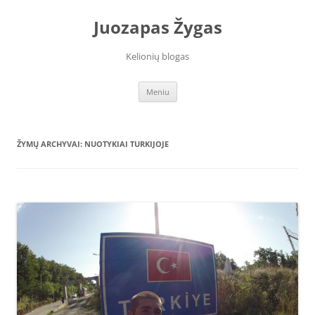
Juozapas Žygas
Kelionių blogas
Pereiti
Meniu
prie
turinio
ŽYMŲ ARCHYVAI:
NUOTYKIAI TURKIJOJE