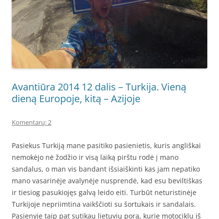
Avantiūra 2014 12 dalis – Turkija. Vieną
dieną Europoje, kitą – Azijoje
Komentarų: 2
Pasiekus Turkiją mane pasitiko pasienietis, kuris angliškai
nemokėjo nė žodžio ir visą laiką pirštu rodė į mano
sandalus, o man vis bandant išsiaiškinti kas jam nepatiko
mano vasarinėje avalynėje nusprendė, kad esu beviltiškas
ir tiesiog pasukiojęs galvą leido eiti. Turbūt neturistinėje
Turkijoje nepriimtina vaikščioti su šortukais ir sandalais.
Pasienyje taip pat sutikau lietuvių porą, kurie motociklu iš