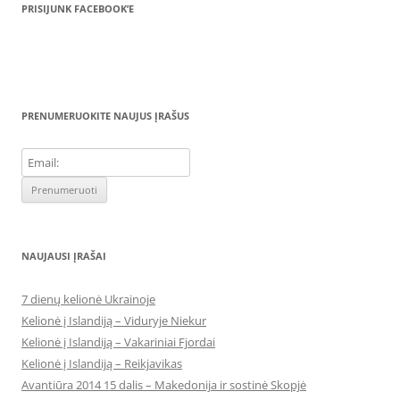
PRISIJUNK FACEBOOK’E
PRENUMERUOKITE NAUJUS ĮRAŠUS
NAUJAUSI ĮRAŠAI
7 dienų kelionė Ukrainoje
Kelionė į Islandiją – Viduryje Niekur
Kelionė į Islandiją – Vakariniai Fjordai
Kelionė į Islandiją – Reikjavikas
Avantiūra 2014 15 dalis – Makedonija ir sostinė Skopjė