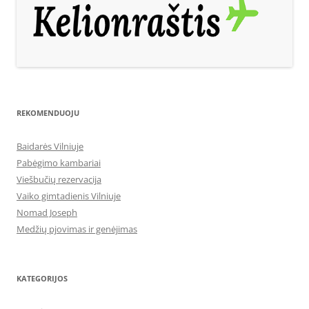
REKOMENDUOJU
Baidarės Vilniuje
Pabėgimo kambariai
Viešbučių rezervacija
Vaiko gimtadienis Vilniuje
Nomad Joseph
Medžių pjovimas ir genėjimas
KATEGORIJOS