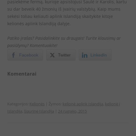
pasiekėme fermą, kurioje apsistojusi Saulė ir Karolis, kartu
su dar beveik 40 žmonių iš įvairių valstybių. Kaip mums
sekėsi toliau keliauti aplink Islandiją skaitykite kitoje
kelionės aplink Islandiją dalyje.
Patiko įrašas? Pasidalinkite su draugais! Turite klausimų ar
pasiūlymų? Komentuokite!
Facebook
Twitter
LinkedIn
Komentarai
Kategorijos:
Kelionės
| Žymos:
kelionė aplink Islandiją
,
kelionė į
Islandiją
,
šiaurinė Islandija
|
24 rugsėjo, 2015