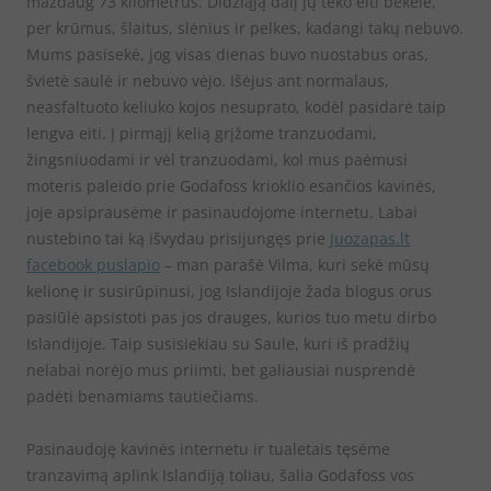
maždaug 73 kilometrus. Didžiąją dalį jų teko eiti bekele,
per krūmus, šlaitus, slėnius ir pelkes, kadangi takų nebuvo.
Mums pasisekė, jog visas dienas buvo nuostabus oras,
švietė saulė ir nebuvo vėjo. Išėjus ant normalaus,
neasfaltuoto keliuko kojos nesuprato, kodėl pasidarė taip
lengva eiti. Į pirmąjį kelią grįžome tranzuodami,
žingsniuodami ir vėl tranzuodami, kol mus paėmusi
moteris paleido prie Godafoss krioklio esančios kavinės,
joje apsiprausėme ir pasinaudojome internetu. Labai
nustebino tai ką išvydau prisijungęs prie
Juozapas.lt
facebook puslapio
– man parašė Vilma, kuri sekė mūsų
kelionę ir susirūpinusi, jog Islandijoje žada blogus orus
pasiūlė apsistoti pas jos drauges, kurios tuo metu dirbo
Islandijoje. Taip susisiekiau su Saule, kuri iš pradžių
nelabai norėjo mus priimti, bet galiausiai nusprendė
padėti benamiams tautiečiams.
Pasinaudoję kavinės internetu ir tualetais tęsėme
tranzavimą aplink Islandiją toliau, šalia Godafoss vos