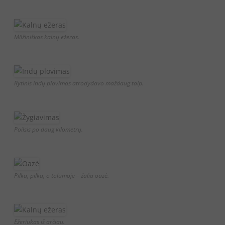
Milžiniškas kalnų ežeras.
Rytinis indų plovimas atrodydavo maždaug taip.
Poilsis po daug kilometrų.
Pilka, pilka, o tolumoje – žalia oazė.
Ežeriukas iš arčiau.