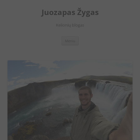
Juozapas Žygas
Kelionių blogas
Pereiti
Meniu
prie
turinio