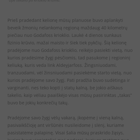
Upė tekanti po krioklio kritimo.
Prieš pradedant kelionę mūsų planuose buvo aplankyti
beveik žmonių nelankomą regioną maždaug 40 kilometrų
piečiau nuo Godafoss krioklio. Laukė 4 dienos sunkaus
fizinio krūvio, mažai maisto ir šiek tiek pykčių. Šią kelionę
pradėjome nuo Godafoss krioklio, reikėjo pasiekti vietą, nuo
kurios pradėsime žygį pėsčiomis, tad pasukome į regioninį
keliuką, kuris veda link Aldeyjarfoss. Žingsniuodami,
tranzuodami, vėl žinsniuodami pasiekėme starto vietą, nuo
kurios pradėjome savo žygį. Pati pradžia buvo sudėtinga ir
varginanti, nes teko kopti į statų kalną, be jokio aiškaus
takelio, kaip vėliau paaiškėjo visas mūsų pasirinktas „takas”
buvo be jokių konkrečių takų.
Pradėjome savo žygį vėlų vakarą, įkopėme į vieną kalną,
pasivaikščioję ant viršūnės nusileidome į slėnį, kuriame
pasistatėme palapinę. Visai šalia mūsų praskrido žąsys,