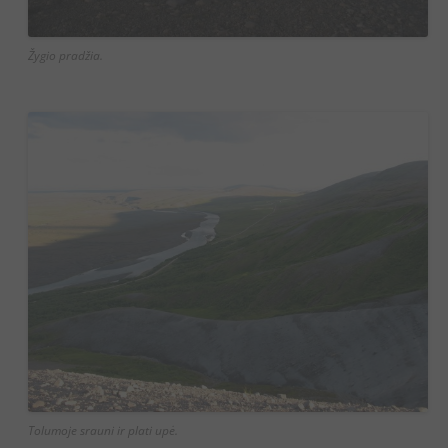
Žygio pradžia.
Tolumoje srauni ir plati upė.