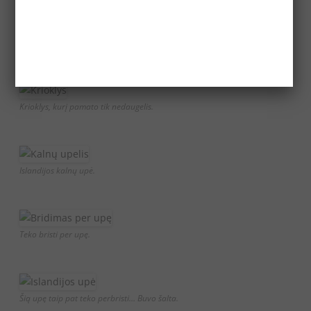
Mini upelis su mini kriokliukais.
Krioklys, kurį pamato tik nedaugelis.
Islandijos kalnų upė.
Teko bristi per upę.
Šią upę taip pat teko perbristi… Buvo šalta.