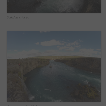
Godafoss krioklys