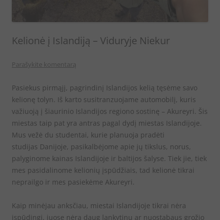
Kelionė į Islandiją – Viduryje Niekur
Parašykite komentarą
Pasiekus pirmąjį, pagrindinį Islandijos kelią tęsėme savo
kelionę tolyn. Iš karto susitranzuojame automobilį, kuris
važiuoją į šiaurinio Islandijos regiono sostinę – Akureyri. Šis
miestas taip pat yra antras pagal dydį miestas Islandijoje.
Mus vežė du studentai, kurie planuoja pradėti
studijas Danijoje, pasikalbėjome apie jų tikslus, norus,
palyginome kainas Islandijoje ir baltijos šalyse. Tiek jie, tiek
mes pasidalinome kelionių įspūdžiais, tad kelionė tikrai
neprailgo ir mes pasiekėme Akureyri.
Kaip minėjau anksčiau, miestai Islandijoje tikrai nėra
įspūdingi, juose nėra daug lankytinų ar nuostabaus grožio