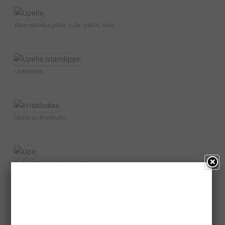
Visur aplinkui pilka, o čia ryškiai žalia.
Upeliūkštis.
Upelis su kriokliuku.
Aplink žalia, o tolumoje niūru.
Sraunus upelis.