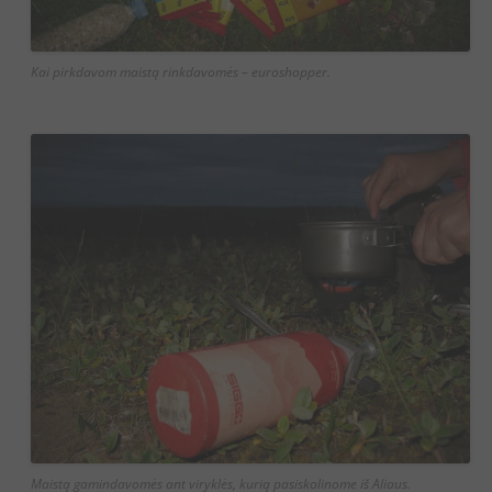
Kai pirkdavom maistą rinkdavomės – euroshopper.
Maistą gamindavomės ant viryklės, kurią pasiskolinome iš Aliaus.