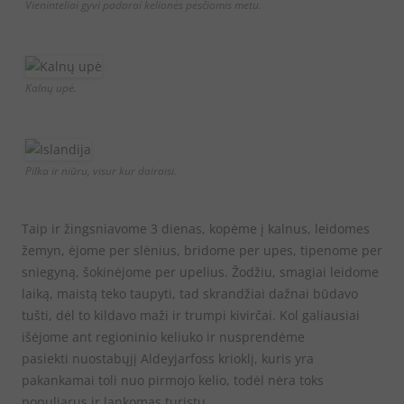
Vieninteliai gyvi padarai kelionės pėsčiomis metu.
Kalnų upė.
Pilka ir niūru, visur kur dairaisi.
Taip ir žingsniavome 3 dienas, kopėme į kalnus, leidomes
žemyn, ėjome per slėnius, bridome per upes, tipenome per
sniegyną, šokinėjome per upelius. Žodžiu, smagiai leidome
laiką, maistą teko taupyti, tad skrandžiai dažnai būdavo
tušti, dėl to kildavo maži ir trumpi kivirčai. Kol galiausiai
išėjome ant regioninio keliuko ir nusprendėme
pasiekti nuostabųjį Aldeyjarfoss krioklį, kuris yra
pakankamai toli nuo pirmojo kelio, todėl nėra toks
populiarus ir lankomas turistų.