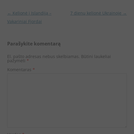
Įrašo
←
Kelionė į Islandiją –
7 dienų kelionė Ukrainoje
→
navigacija
Vakariniai Fjordai
Parašykite komentarą
El. pašto adresas nebus skelbiamas.
Būtini laukeliai
pažymėti
*
Komentaras
*