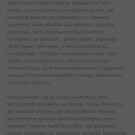
iškėlus nykštį sustojo iš kavinęs važiuojančios čekės
turistės, kurios mažame automobilyje buvo trise, bet
nusprendė pasiimti dar 2 keliautojus su didelėmis
kuprinėmis, laukė pokalbiai apie keliones ir įspūdžių
dalinimasis. Kartu apvažiavome Myvatn ežerą ir
išsiskyrėme. Jos patraukė į „Green Lagoon”, pigesniąją
„Blue Lagoon” alternatyvą, o mes judėjome toliau,
link Egilsstaðir, didžiausio rytų Islandijos miesto. Šalia
Myvatn ežero sustojo jaunas vaikinas su prabangiu
mercedes džipu, kuris darbo reikalais važiavo į Egilsstaðir,
o tuo pačiu nusprendė aplankyti ir draugą, todėl važiavo
viena diena anksčiau.
Mums pasisekė, nes jis sustojo jau pradėjus temti,
tad Egilsstaðir pasiekėme jau tamsoje. Tačiau radome vis
dar veikiančia degalinę, joje pasinaudojome internetu.
Nusprendėme aplankyti užsidariusio prekybos centro
konteinerį, kuriame laukė tikras lobis – dar galiojantys
persikų skonio jogurtai, karamelinės bandelės, šokoladinės