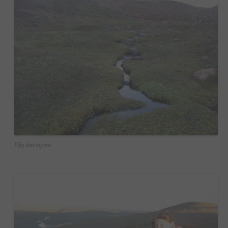
Elfų karalystė.