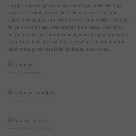
spurgos, hamburgeriai, po sunkaus žygio laukė iškilinga
vakarienė. Išsimiegojome šiek tiek už miesto ir tęsėme
kelionę link Saulės, kuri priėmė mus vienai nakčiai. Rytinėje
dalyje buvome šlapi, oras prastas, pūtė vėjas, kratė šaltis,
bet po truputį, neskaitant vieno ilgesnio strigimo, judėjome
tolyn. Labai gaila, bet rytinėje, pietrytinėje dalyse matėme
labai nedaug, nes visą laiką lijo lietus, buvo rūkas…
Aš ir dideli akmenys.
Mini kanjonas.
Gundančios kopėčios žemyn.