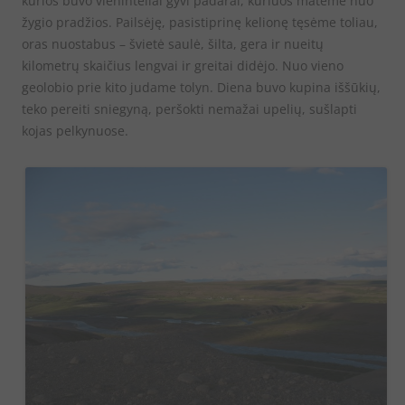
kurios buvo vieninteliai gyvi padarai, kuriuos matėme nuo
žygio pradžios. Pailsėję, pasistiprinę kelionę tęsėme toliau,
oras nuostabus – švietė saulė, šilta, gera ir nueitų
kilometrų skaičius lengvai ir greitai didėjo. Nuo vieno
geolobio prie kito judame tolyn. Diena buvo kupina iššūkių,
teko pereiti sniegyną, peršokti nemažai upelių, sušlapti
kojas pelkynuose.