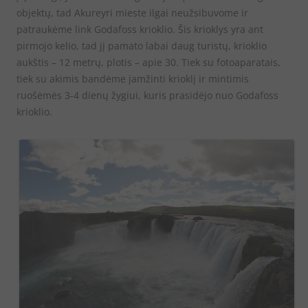
objektų, tad Akureyri mieste ilgai neužsibuvome ir
patraukėme link Godafoss krioklio. Šis krioklys yra ant
pirmojo kelio, tad jį pamato labai daug turistų, krioklio
aukštis – 12 metrų, plotis – apie 30. Tiek su fotoaparatais,
tiek su akimis bandėme įamžinti krioklį ir mintimis
ruošėmės 3-4 dienų žygiui, kuris prasidėjo nuo Godafoss
krioklio.