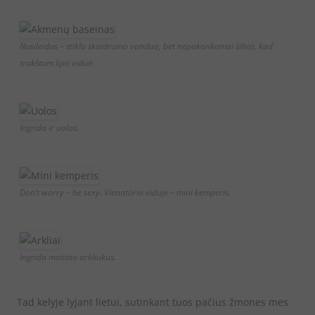
Nusileidus – stiklo skaidrumo vanduo, bet nepakankamai šiltas, kad
trokštum lipti vidun.
Ingrida ir uolos.
Don’t worry – be sexy. Vienatūrio viduje – mini kemperis.
Ingrida maitina arkliukus.
Tad kelyje lyjant lietui, sutinkant tuos pačius žmones mes