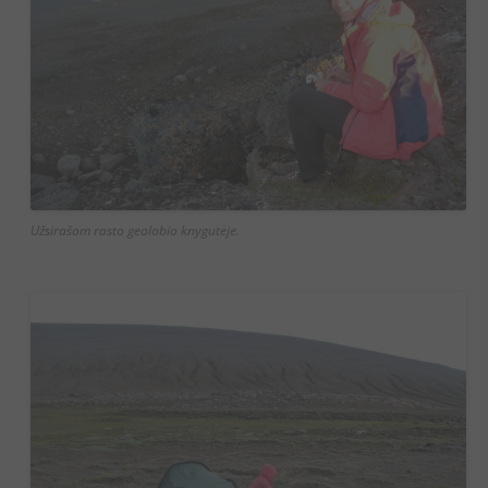
Užsirašom rasto geolobio knygutėje.