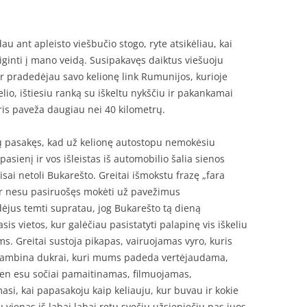
au ant apleisto viešbučio stogo, ryte atsikėliau, kai
iginti į mano veidą. Susipakavęs daiktus viešuoju
ir pradedėjau savo kelionę link Rumunijos, kurioje
kelio, ištiesiu ranką su iškeltu nykščiu ir pakankamai
ris paveža daugiau nei 40 kilometrų.
tų pasakęs, kad už kelionę autostopu nemokėsiu
sienį ir vos išleistas iš automobilio šalia sienos
sai netoli Bukarešto. Greitai išmokstu frazę „fara
ų ir nesu pasiruošęs mokėti už pavežimus
ėjus temti supratau, jog Bukarešto tą dieną
s vietos, kur galėčiau pasistatyti palapinę vis iškeliu
s. Greitai sustoja pikapas, vairuojamas vyro, kuris
askambina dukrai, kuri mums padeda vertėjaudama,
 ten esu sočiai pamaitinamas, filmuojamas,
si, kai papasakoju kaip keliauju, kur buvau ir kokie
 vienas iš labai labai retų svečių užsieniečių pas juos