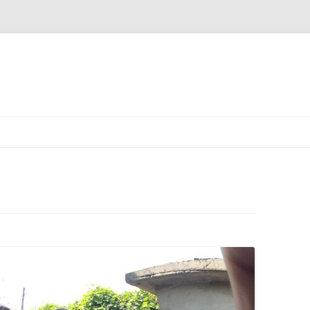
Pereiti
prie
turinio