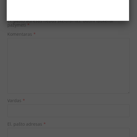
Parašykite komentarą
El. pašto adresas nebus skelbiamas.
Būtini laukeliai
pažymėti
*
Komentaras
*
Vardas
*
El. pašto adresas
*