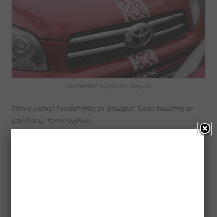
Ukrainietiški ir Japoniški motyvai.
Patiko įrašas? Pasidalinkite su draugais! Turite klausimų ar
pasiūlymų? Komentuokite!
Komentarai