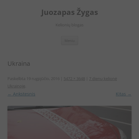
Juozapas Žygas
Kelionių blogas
Pereiti
Meniu
prie
turinio
Ukraina
Paskelbta
19 rugpjūčio, 2016
|
5472 × 3648
|
7 dienų kelionė
Ukrainoje
.
← Ankstesnis
Kitas →