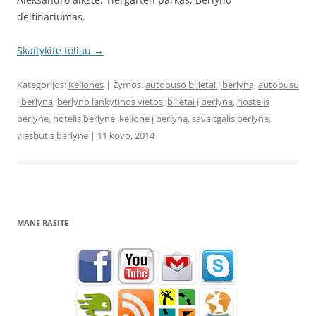
delfinariumas.
Skaitykite toliau
→
Kategorijos:
Kelionės
| Žymos:
autobuso bilietai į berlyną
,
autobusu
į berlyna
,
berlyno lankytinos vietos
,
bilietai į berlyna
,
hostelis
berlyne
,
hotelis berlyne
,
kelionė į berlyną
,
savaitgalis berlyne
,
viešbutis berlyne
|
11 kovo, 2014
MANE RASITE