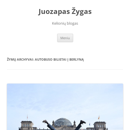
Juozapas Žygas
Kelionių blogas
Pereiti
Meniu
prie
turinio
ŽYMŲ ARCHYVAI:
AUTOBUSO BILIETAI Į BERLYNĄ