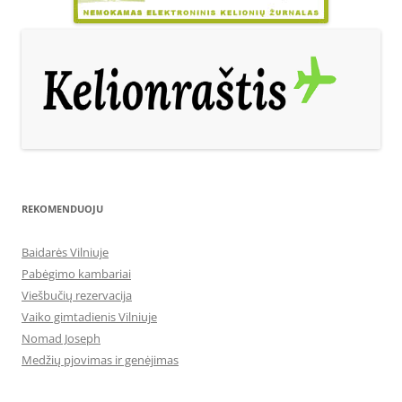
REKOMENDUOJU
Baidarės Vilniuje
Pabėgimo kambariai
Viešbučių rezervacija
Vaiko gimtadienis Vilniuje
Nomad Joseph
Medžių pjovimas ir genėjimas