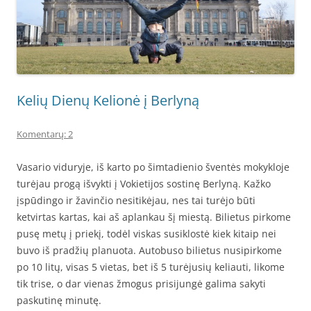
Kelių Dienų Kelionė į Berlyną
Komentarų: 2
Vasario viduryje, iš karto po šimtadienio šventės mokykloje
turėjau progą išvykti į Vokietijos sostinę Berlyną. Kažko
įspūdingo ir žavinčio nesitikėjau, nes tai turėjo būti
ketvirtas kartas, kai aš aplankau šį miestą. Bilietus pirkome
pusę metų į priekį, todėl viskas susiklostė kiek kitaip nei
buvo iš pradžių planuota. Autobuso bilietus nusipirkome
po 10 litų, visas 5 vietas, bet iš 5 turėjusių keliauti, likome
tik trise, o dar vienas žmogus prisijungė galima sakyti
paskutinę minutę.