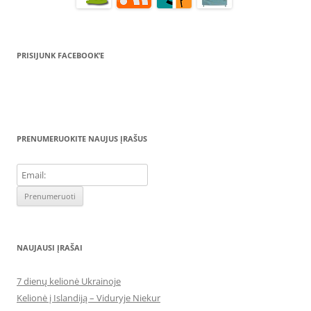
PRISIJUNK FACEBOOK’E
PRENUMERUOKITE NAUJUS ĮRAŠUS
NAUJAUSI ĮRAŠAI
7 dienų kelionė Ukrainoje
Kelionė į Islandiją – Viduryje Niekur