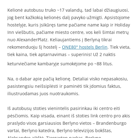
Kelionė autobusu truko ~17 valandų, tad labai džiaugiuosi,
jog bent kažkokią kelionės dalį pavyko užmigti. Apsistojome
hostelyje, kuris įsikūręs tame pačiame name kaip ir Holiday
Inn viešbutis, pačiame miesto centre, vos keli šimtai metrų
nuo AlexanderPlatz. Keliaujantiems į Berlyną tikrai
rekomenduoju šį hostelį –
ONE80° hostels Berlin
. Tiek vieta,
tiek kaina, tiek aptarnavimas – superinis! Už 2 naktis
keturviečiame kambaryje sumokėjome po ~88 litus.
Na, o dabar apie pačią kelionę. Detaliai visko nepasakosiu,
pasistengsiu neišsiplėsti ir paminėti tik įdomius faktus,
iliustruodamas juos nuotraukomis.
Iš autobusų stoties vienintelis pasirinkau iki centro eiti
pėsčiomis. Kaip visada, einant iš stoties link centro pro akis
praslydo visos garsiausios Berlyno vietos – Brandenburgo
vartai, Berlyno katedra, Berlyno televizijos bokštas,
Aleksandro aikštė, Tiergarten parkas, Berlyno