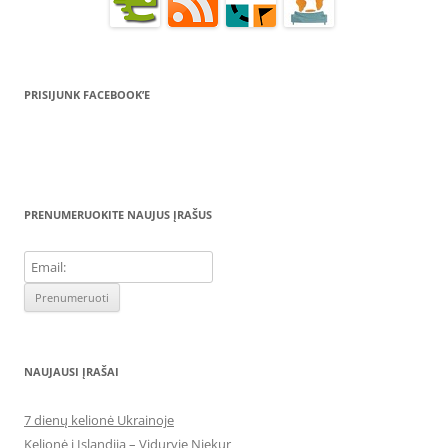
PRISIJUNK FACEBOOK’E
PRENUMERUOKITE NAUJUS ĮRAŠUS
NAUJAUSI ĮRAŠAI
7 dienų kelionė Ukrainoje
Kelionė į Islandiją – Viduryje Niekur