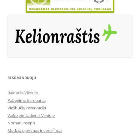
REKOMENDUOJU
Baidarės Vilniuje
Pabėgimo kambariai
Viešbučių rezervacija
Vaiko gimtadienis Vilniuje
Nomad Joseph
Medžių pjovimas ir genėjimas