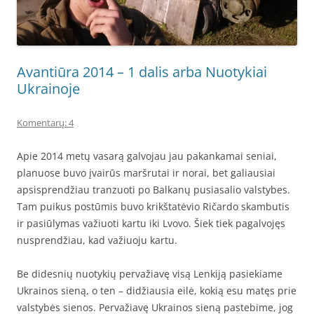
Avantiūra 2014 – 1 dalis arba Nuotykiai
Ukrainoje
Komentarų: 4
Apie 2014 metų vasarą galvojau jau pakankamai seniai,
planuose buvo įvairūs maršrutai ir norai, bet galiausiai
apsisprendžiau tranzuoti po Balkanų pusiasalio valstybes.
Tam puikus postūmis buvo krikštatėvio Ričardo skambutis
ir pasiūlymas važiuoti kartu iki Lvovo. Šiek tiek pagalvojęs
nusprendžiau, kad važiuoju kartu.
Be didesnių nuotykių pervažiavę visą Lenkiją pasiekiame
Ukrainos sieną, o ten – didžiausia eilė, kokią esu matęs prie
valstybės sienos. Pervažiavę Ukrainos sieną pastebime, jog