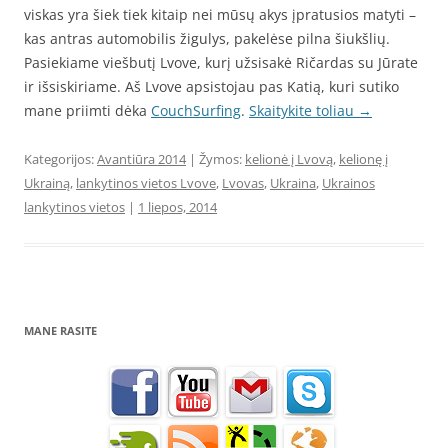
viskas yra šiek tiek kitaip nei mūsų akys įpratusios matyti –
kas antras automobilis žigulys, pakelėse pilna šiukšlių.
Pasiekiame viešbutį Lvove, kurį užsisakė Ričardas su Jūrate
ir išsiskiriame. Aš Lvove apsistojau pas Katią, kuri sutiko
mane priimti dėka
CouchSurfing
.
Skaitykite toliau
→
Kategorijos:
Avantiūra 2014
| Žymos:
kelionė į Lvovą
,
kelionę į
Ukrainą
,
lankytinos vietos Lvove
,
Lvovas
,
Ukraina
,
Ukrainos
lankytinos vietos
|
1 liepos, 2014
MANE RASITE