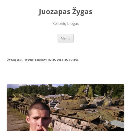
Juozapas Žygas
Kelionių blogas
Pereiti
Meniu
prie
turinio
ŽYMŲ ARCHYVAI:
LANKYTINOS VIETOS LVOVE