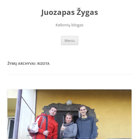
Juozapas Žygas
Kelionių blogas
Pereiti
Meniu
prie
turinio
ŽYMŲ ARCHYVAI:
RIZOTA