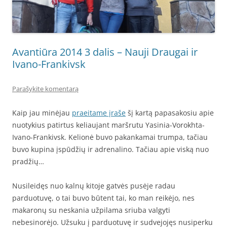
Avantiūra 2014 3 dalis – Nauji Draugai ir
Ivano-Frankivsk
Parašykite komentarą
Kaip jau minėjau
praeitame įraše
šį kartą papasakosiu apie
nuotykius patirtus keliaujant maršrutu Yasinia-Vorokhta-
Ivano-Frankivsk. Kelionė buvo pakankamai trumpa, tačiau
buvo kupina įspūdžių ir adrenalino. Tačiau apie viską nuo
pradžių…
Nusileidęs nuo kalnų kitoje gatvės pusėje radau
parduotuvę, o tai buvo būtent tai, ko man reikėjo, nes
makaronų su neskania užpilama sriuba valgyti
nebesinorėjo. Užsuku į parduotuvę ir sudvejojęs nusiperku