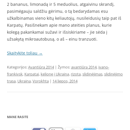
2 bananus, limonadą ir 5 meduolius, atgaivinu skrandį,
pasimėgauju saldžiu gėrimu, o tą bedarydamas esu
užkalbinamas vieno kitų keliautojų, nusileidusių taip pat iš
Karpatų. Pasišnekam apie mano ateities planus, kurie
kolegą pakankamai sužavi ir išsiskiriame – jie sėda į
užsakytą mikroautobusą, o aš – einu tranzuoti.
Skaitykite toliau
→
Kategorijos:
Avantiūra 2014
| Žymos:
avantiūra 2014
,
ivano-
frankivsk
,
Karpatai
,
kelionę į Ukrainą
,
rizota
,
slidinėjimas
,
slidinėjimo
trasa
,
Ukraina
,
Vorokhta
|
14 liepos, 2014
MANE RASITE