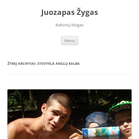
Juozapas Žygas
Kelionių blogas
Pereiti
Meniu
prie
turinio
ŽYMŲ ARCHYVAI:
STOVYKLA ANGLŲ KALBA