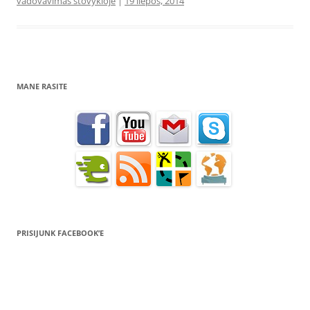
vadovavimas stovykloje
|
19 liepos, 2014
MANE RASITE
PRISIJUNK FACEBOOK’E