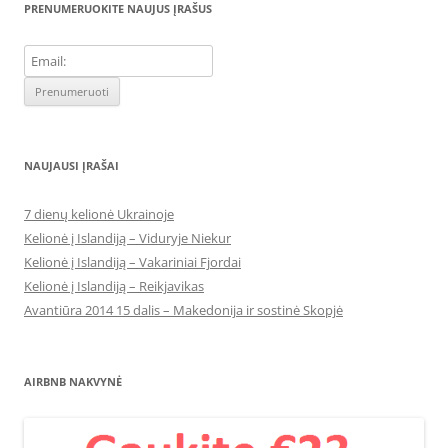
PRENUMERUOKITE NAUJUS ĮRAŠUS
NAUJAUSI ĮRAŠAI
7 dienų kelionė Ukrainoje
Kelionė į Islandiją – Viduryje Niekur
Kelionė į Islandiją – Vakariniai Fjordai
Kelionė į Islandiją – Reikjavikas
Avantiūra 2014 15 dalis – Makedonija ir sostinė Skopjė
AIRBNB NAKVYNĖ