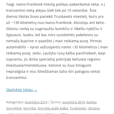
Taigi, Ivano-Frankivsk miestą palikau pakankamai vėlai, o į
tranzavimo vietą atėjau šiek tiek po 15 valandos. Šios
dienos tikslas buvo pasiekti Truskavets miestelį, kuris yra
už ~130 kilometrų nuo Ivano-Frankivsk. Atsistoju ant kelio,
ištiesiu ranką su sugniaužtu kumščiu ir iškeltu nykščiu ir
šypsausi, laukiu, kol kas nors susidomės pakeleiviu su
nemaža kuprine ir pavežės į man reikiamą pusę. Pirmas
automobilis – vyras važiuojantis namo ~35 kilometrus į man
reikiamą pusę, sėdu. Laužyta rusų kalba pasišnekam, kaip
suprantu, jis dirba specialioj policijoje keliuose regiono
miestuose/miesteliuose. Kelionė su šiuo žmogumi
neprailgsta ir esu išleidžiamas šalia itin patogios vietos
tranzavimui.
Skaitykite toliau
→
Kategorijos:
Avantiūra 2014
| Žymos:
avantiūra 2014
,
darbas
stovykloje
,
stovykla
,
stovykla anglų kalba
,
Truskavets
,
Ukraina
,