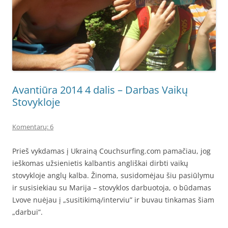
Avantiūra 2014 4 dalis – Darbas Vaikų
Stovykloje
Komentarų: 6
Prieš vykdamas į Ukrainą Couchsurfing.com pamačiau, jog
ieškomas užsienietis kalbantis angliškai dirbti vaikų
stovykloje anglų kalba. Žinoma, susidomėjau šiu pasiūlymu
ir susisiekiau su Marija – stovyklos darbuotoja, o būdamas
Lvove nuėjau į „susitikimą/interviu” ir buvau tinkamas šiam
„darbui”.