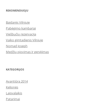
REKOMENDUOJU
Baidarės Vilniuje
Pabėgimo kambariai
Viešbučių rezervacija
Vaiko gimtadienis Vilniuje
Nomad Joseph
Medžių pjovimas ir genėjimas
KATEGORIJOS
Avantiūra 2014
Kelionės
Laisvalaikis
Patarimai