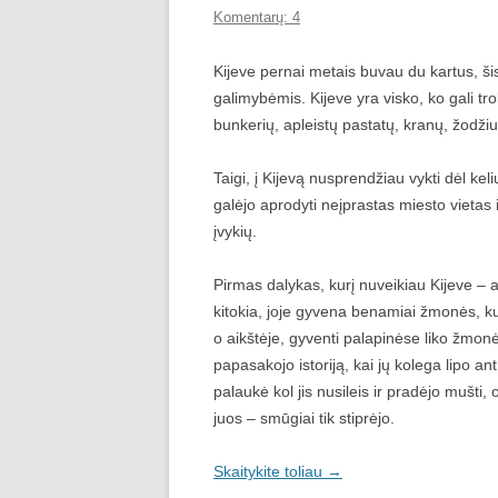
Komentarų: 4
Kijeve pernai metais buvau du kartus, ši
galimybėmis. Kijeve yra visko, ko gali tro
bunkerių, apleistų pastatų, kranų, žodži
Taigi, į Kijevą nusprendžiau vykti dėl kel
galėjo aprodyti neįprastas miesto vietas
įvykių.
Pirmas dalykas, kurį nuveikiau Kijeve – a
kitokia, joje gyvena benamiai žmonės, kurie
o aikštėje, gyventi palapinėse liko žmon
papasakojo istoriją, kai jų kolega lipo an
palaukė kol jis nusileis ir pradėjo mušti
juos – smūgiai tik stiprėjo.
Skaitykite toliau
→