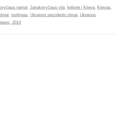
ovyčiaus namai
,
Janukovyčiaus vila
,
kelionė į Kijevą
,
Kijevas
,
tojai
,
roofingas
,
Ukrainos prezidento rūmai
,
Ukrainos
liepos, 2014