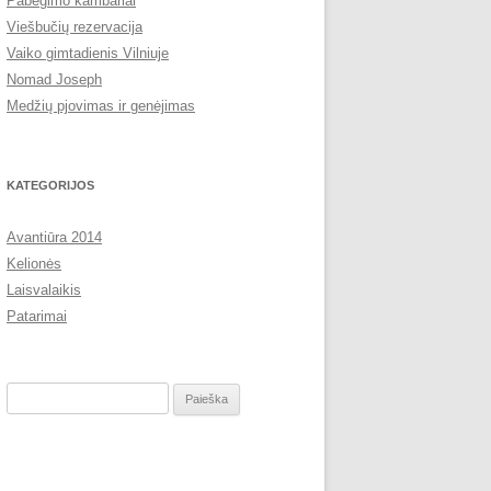
Pabėgimo kambariai
Viešbučių rezervacija
Vaiko gimtadienis Vilniuje
Nomad Joseph
Medžių pjovimas ir genėjimas
KATEGORIJOS
Avantiūra 2014
Kelionės
Laisvalaikis
Patarimai
Ieškoti: