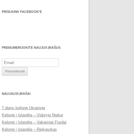
PRISIJUNK FACEBOOK’E
PRENUMERUOKITE NAUJUS ĮRAŠUS
NAUJAUSI ĮRAŠAI
7 dienų kelionė Ukrainoje
Kelionė į Islandiją – Viduryje Niekur
Kelionė į Islandiją – Vakariniai Fjordai
Kelionė į Islandiją – Reikjavikas