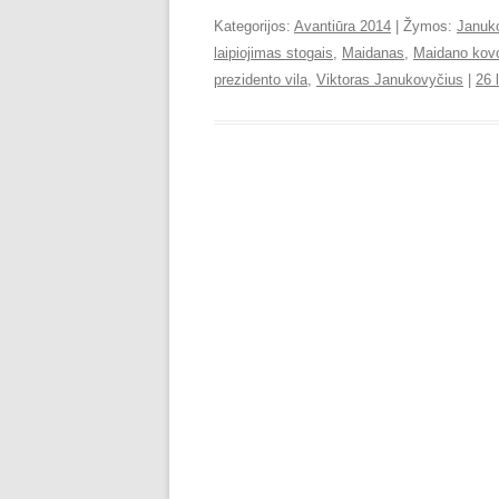
Kategorijos:
Avantiūra 2014
| Žymos:
Januk
laipiojimas stogais
,
Maidanas
,
Maidano kovo
prezidento vila
,
Viktoras Janukovyčius
|
26 