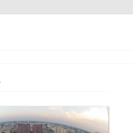
Pereiti
prie
turinio
A